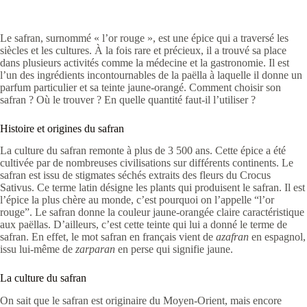
Le safran, surnommé « l’or rouge », est une épice qui a traversé les
siècles et les cultures. À la fois rare et précieux, il a trouvé sa place
dans plusieurs activités comme la médecine et la gastronomie. Il est
l’un des ingrédients incontournables de la paëlla à laquelle il donne un
parfum particulier et sa teinte jaune-orangé. Comment choisir son
safran ? Où le trouver ? En quelle quantité faut-il l’utiliser ?
Histoire et origines du safran
La culture du safran remonte à plus de 3 500 ans. Cette épice a été
cultivée par de nombreuses civilisations sur différents continents. Le
safran est issu de stigmates séchés extraits des fleurs du Crocus
Sativus. Ce terme latin désigne les plants qui produisent le safran. Il est
l’épice la plus chère au monde, c’est pourquoi on l’appelle “l’or
rouge”. Le safran donne la couleur jaune-orangée claire caractéristique
aux paëllas. D’ailleurs, c’est cette teinte qui lui a donné le terme de
safran. En effet, le mot safran en français vient de
azafran
en espagnol,
issu lui-même de
zarparan
en perse qui signifie jaune.
La culture du safran
On sait que le safran est originaire du Moyen-Orient, mais encore