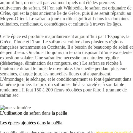
aujourd’hui, on ne sait pas vraiment quels ont été les premiers
cultivateurs du safran. Si l’on suit Wikipédia, le safran est originaire de
Crète, qui est la plus ancienne île de Grèce, puis il se serait répandu au
Moyen-Orient. Le safran a joué un rôle significatif dans les domaines
culinaires, médicinaux, cosmétiques et culturels à travers les âges.
Cette épice est produite majoritairement aujourd’hui par l’Espagne, la
Grèce, l’Inde et l’Iran. Le safran est cultivé dans plusieurs régions
françaises notamment en Occitanie. Il a besoin de beaucoup de soleil et
de peu d’eau. On choisit toujours un terrain disposant d’une excellente
exposition solaire. Une safranière nécessite un entretien régulier
(désherbage, élimination des rongeurs, etc.) Le safran se récolte à
l’automne durant le mois de novembre. On cueille pendant plusieurs
semaines, chaque jour, les nouvelles fleurs qui apparaissent.
L’émondage, le séchage, et le conditionnement se font également dans
la même journée. Le prix du safran est lié à sa rareté et à son faible
rendement. Il faut 150 à 200 fleurs récoltées pour faire 1 gramme de
safran sec.
L’utilisation du safran dans la paëlla
Les épices ajoutées dans la paëlla
La paëlla utilise deux épices qui sont le safran et le
pimenton (paprika)
.