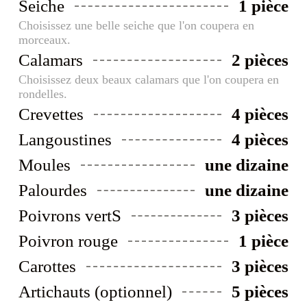
Seiche
1 pièce
Choisissez une belle seiche que l'on coupera en
morceaux.
Calamars
2 pièces
Choisissez deux beaux calamars que l'on coupera en
rondelles.
Crevettes
4 pièces
Langoustines
4 pièces
Moules
une dizaine
Palourdes
une dizaine
Poivrons vertS
3 pièces
Poivron rouge
1 pièce
Carottes
3 pièces
Artichauts (optionnel)
5 pièces